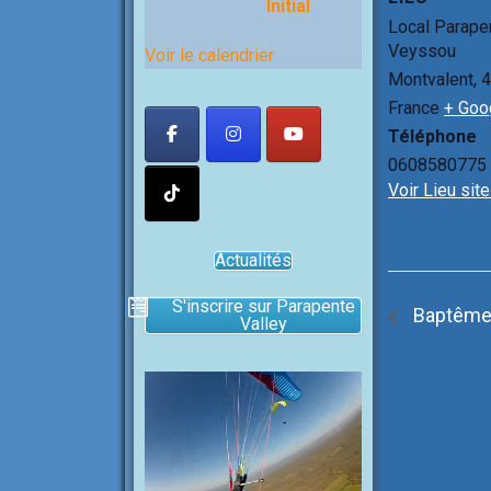
Initial
Local Parape
Veyssou
Voir le calendrier
Montvalent
,
4
France
+ Goo
Téléphone
0608580775
Voir Lieu sit
Actualités
S'inscrire sur Parapente
Baptêmes 
Valley