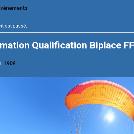
 Évènements
t est passé.
mation Qualification Biplace F
190€
l