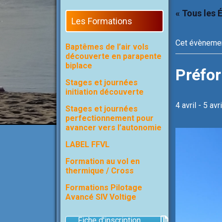
« Tous les
Les Formations
Cet évènemen
Baptêmes de l’air vols
découverte en parapente
biplace
Préfor
Stages et journées
initiation découverte
4 avril
-
5 avri
Stages et journées
perfectionnement pour
avancer vers l’autonomie
LABEL FFVL
Formation au vol en
thermique / Cross
Formations Pilotage
Avancé SIV Voltige
Fiche d'inscription