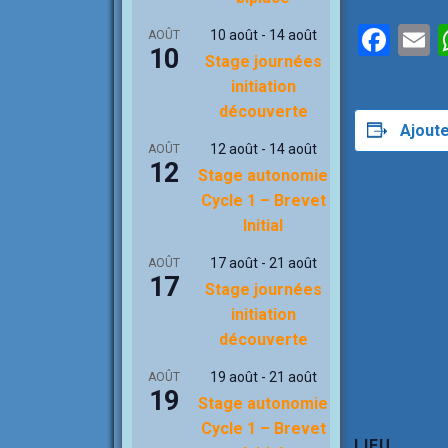
F
10 août
-
14 août
AOÛT
10
Stage journées
a
initiation
ce
a
découverte
b
Ajoute
12 août
-
14 août
AOÛT
o
12
Stage autonomie
o
Cycle 1 – Brevet
k
Initial
17 août
-
21 août
AOÛT
17
Stage journées
initiation
découverte
19 août
-
21 août
AOÛT
19
Stage autonomie
Cycle 1 – Brevet
LIEU