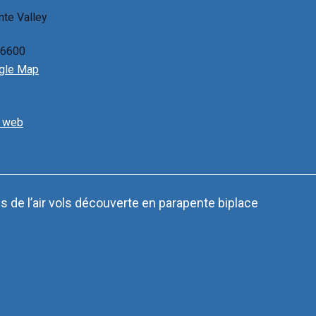
nte Valley
6600
gle Map
e web
de l’air vols découverte en parapente biplace