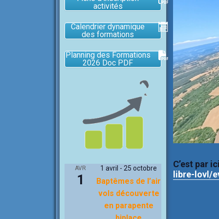
activités
Calendrier dynamique
des formations
Planning des Formations
2026 Doc PDF
C’est par ic
1 avril
-
25 octobre
AVR
libre-lovl
1
Baptêmes de l’air
vols découverte
en parapente
biplace