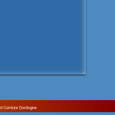
ot Corrèze Dordogne
Sixteen Theme by
InkHive