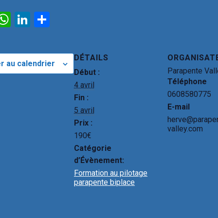
E
W
Li
P
m
h
n
ar
il
at
ke
ta
DÉTAILS
ORGANISAT
s
dI
g
r au calendrier
Parapente Val
Début :
A
n
er
Téléphone
4 avril
p
0608580775
Fin :
E-mail
p
5 avril
herve@parape
Prix :
valley.com
190€
Catégorie
d’Évènement:
Formation au pilotage
parapente biplace