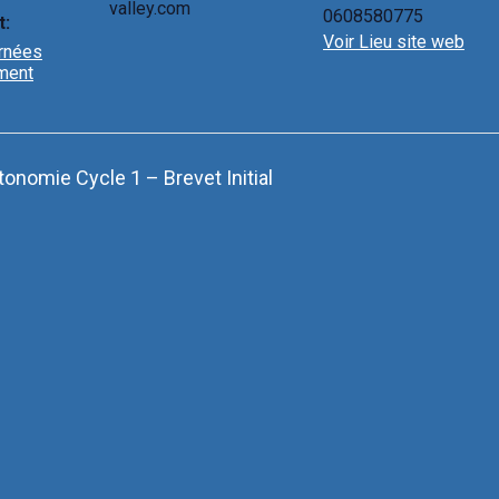
valley.com
0608580775
t:
Voir Lieu site web
urnées
ment
onomie Cycle 1 – Brevet Initial