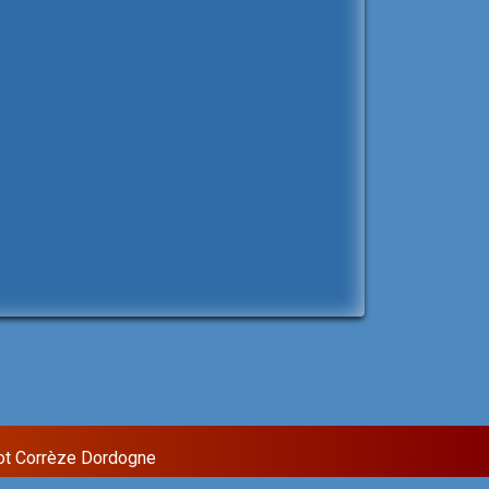
ot Corrèze Dordogne
Sixteen Theme by
InkHive