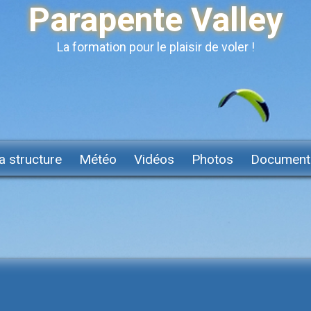
Parapente Valley
La formation pour le plaisir de voler !
a structure
Météo
Vidéos
Photos
Document