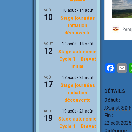
10 août
-
14 août
AOÛT
10
Stage journées
initiation
découverte
12 août
-
14 août
AOÛT
12
Stage autonomie
Cycle 1 – Brevet
F
Initial
a
17 août
-
21 août
AOÛT
17
ce
a
Stage journées
DÉTAILS
initiation
b
Début :
découverte
o
18 août 2025
19 août
-
21 août
AOÛT
o
Fin :
19
Stage autonomie
k
22 août 2025
Cycle 1 – Brevet
Catégorie