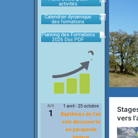
activités
Calendrier dynamique
des formations
Planning des Formations
2026 Doc PDF
1 avril
-
25 octobre
AVR
1
Baptêmes de l’air
vols découverte
en parapente
biplace