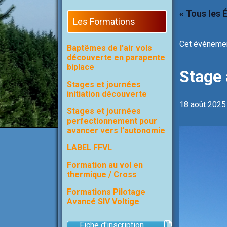
« Tous les
Les Formations
Cet évènemen
Baptêmes de l’air vols
découverte en parapente
biplace
Stage 
Stages et journées
initiation découverte
18 août 2025
Stages et journées
perfectionnement pour
avancer vers l’autonomie
LABEL FFVL
Formation au vol en
thermique / Cross
Formations Pilotage
Avancé SIV Voltige
Fiche d'inscription