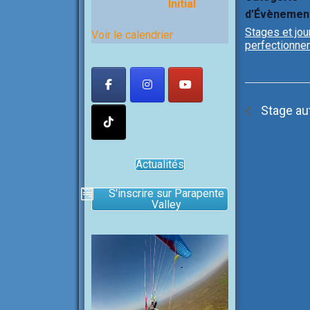
Initial
d’Évènemen
Stages et jo
Voir le calendrier
perfectionne
Stage aut
Actualités
S'inscrire sur Parapente
Valley