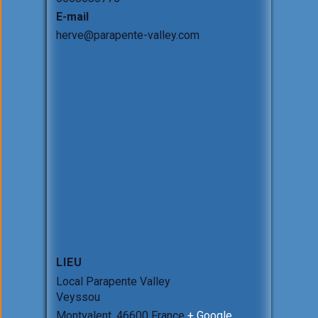
E-mail
herve@parapente-valley.com
LIEU
Local Parapente Valley
Veyssou
Montvalent
,
46600
France
+ Google