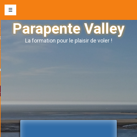
☰
Parapente Valley
nte biplace
e
La formation pour le plaisir de voler !
s l’autonomie
ge
& évènements