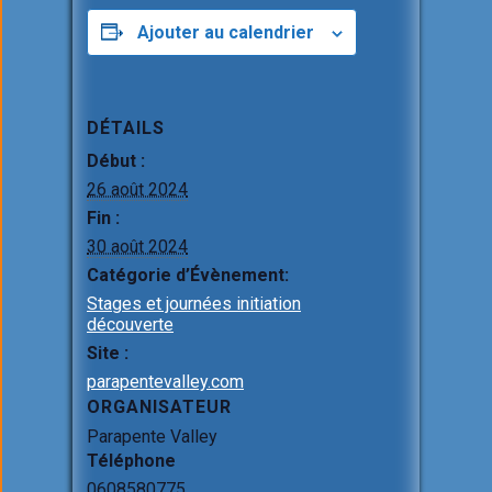
ce
ail
at
ke
ta
b
s
dI
g
Ajouter au calendrier
o
A
n
er
o
p
DÉTAILS
k
p
Début :
26 août 2024
Fin :
30 août 2024
Catégorie d’Évènement:
Stages et journées initiation
découverte
Site :
parapentevalley.com
ORGANISATEUR
Parapente Valley
Téléphone
0608580775