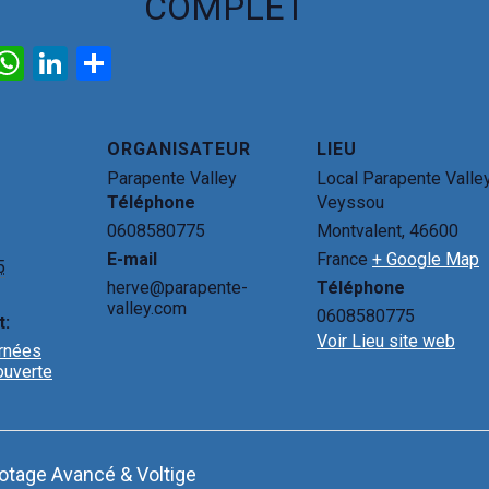
COMPLET
E
W
Li
P
m
h
n
ar
il
at
ke
ta
ORGANISATEUR
LIEU
s
dI
g
Parapente Valley
Local Parapente Valle
A
n
er
Téléphone
Veyssou
p
0608580775
Montvalent
,
46600
E-mail
France
+ Google Map
p
5
herve@parapente-
Téléphone
valley.com
0608580775
t:
Voir Lieu site web
urnées
couverte
otage Avancé & Voltige