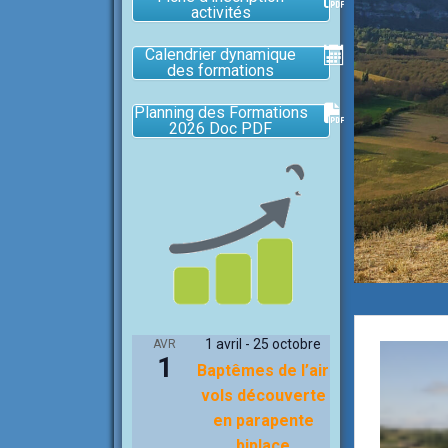
activités
Calendrier dynamique
des formations
Planning des Formations
2026 Doc PDF
1 avril
-
25 octobre
AVR
1
Baptêmes de l’air
vols découverte
en parapente
biplace