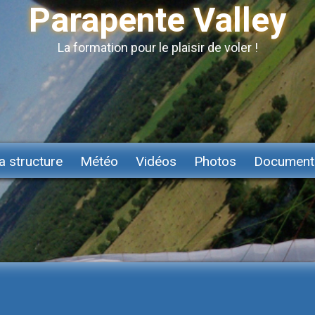
Parapente Valley
La formation pour le plaisir de voler !
a structure
Météo
Vidéos
Photos
Document