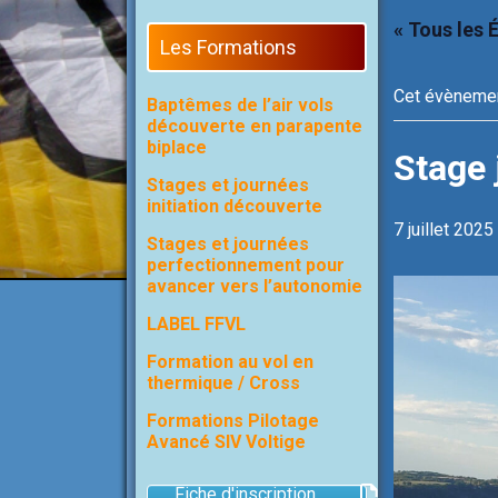
« Tous les
Les Formations
Cet évènemen
Baptêmes de l’air vols
découverte en parapente
biplace
Stage 
Stages et journées
initiation découverte
7 juillet 2025
Stages et journées
perfectionnement pour
avancer vers l’autonomie
LABEL FFVL
Formation au vol en
thermique / Cross
Formations Pilotage
Avancé SIV Voltige
Fiche d'inscription