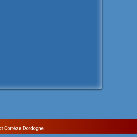
ot Corrèze Dordogne
Sixteen Theme by
InkHive