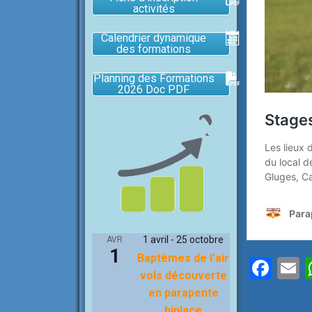
activités
Calendrier dynamique
des formations
Planning des Formations
2026 Doc PDF
1 avril
-
25 octobre
AVR
1
Baptêmes de l’air
F
vols découverte
a
en parapente
biplace