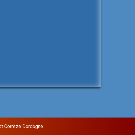
ot Corrèze Dordogne
Sixteen Theme by
InkHive