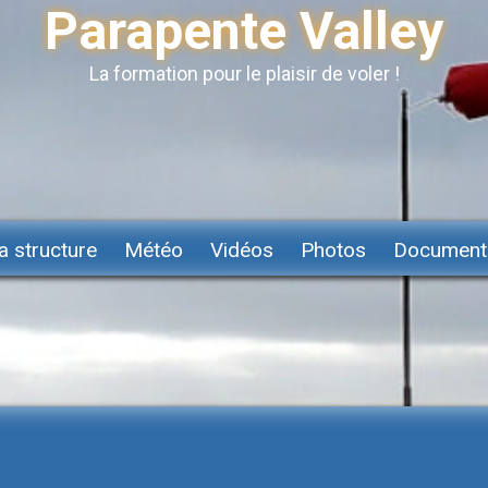
Parapente Valley
La formation pour le plaisir de voler !
a structure
Météo
Vidéos
Photos
Document