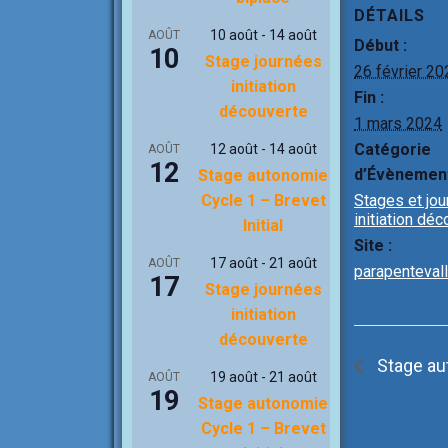
ce
a
DÉTAILS
b
10 août
-
14 août
AOÛT
Début :
10
o
Stage journées
26 février 20
initiation
o
Fin :
découverte
k
1 mars 2024
Catégorie
12 août
-
14 août
AOÛT
12
d’Évènemen
Stage autonomie
Stages et jo
Cycle 1 – Brevet
initiation dé
Initial
Site :
17 août
-
21 août
AOÛT
parapenteval
17
Stage journées
initiation
découverte
Stage aut
19 août
-
21 août
AOÛT
19
Stage autonomie
Cycle 1 – Brevet