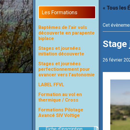
« Tous les
Les Formations
Cet évènemen
Baptêmes de l’air vols
découverte en parapente
biplace
Stage 
Stages et journées
initiation découverte
26 février 20
Stages et journées
perfectionnement pour
avancer vers l’autonomie
LABEL FFVL
Formation au vol en
thermique / Cross
Formations Pilotage
Avancé SIV Voltige
Fiche d'inscription