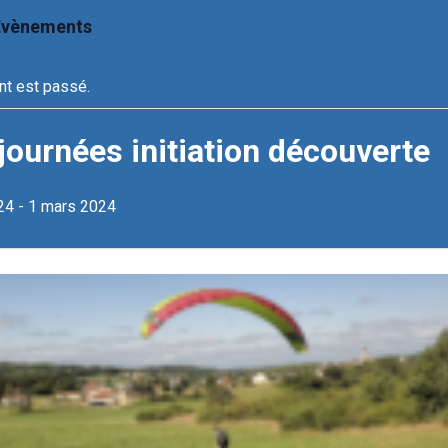
 Évènements
t est passé.
journées initiation découverte
24
-
1 mars 2024