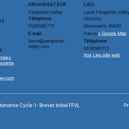
il
at
ke
ta
ORGANISATEUR
LIEU
s
dI
g
Parapente Valley
Local Parapente Valle
A
n
er
Téléphone
Veyssou
24
p
0608580775
Montvalent
,
46600
E-mail
France
+ Google Map
p
herve@parapente-
Téléphone
valley.com
0608580775
t:
Voir Lieu site web
urnées
couverte
ley.com
onomie Cycle 1- Brevet Initial FFVL
Pr