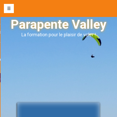
☰
Parapente Valley
nte biplace
e
La formation pour le plaisir de voler !
s l’autonomie
ge
& évènements