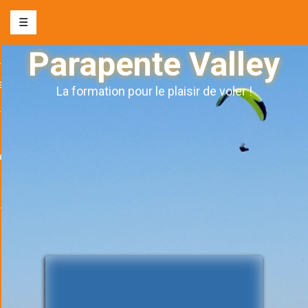
☰
Parapente Valley
nte biplace
e
La formation pour le plaisir de voler !
s l’autonomie
ge
& évènements