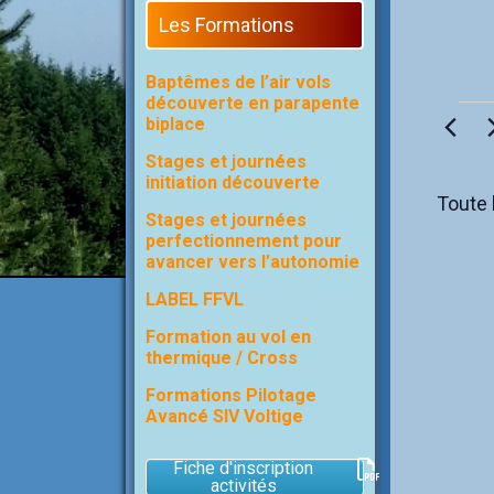
Les Formations
Baptêmes de l’air vols
découverte en parapente
Évène
biplace
for
21
Stages et journées
juin
initiation découverte
2026
Toute 
Stages et journées
perfectionnement pour
avancer vers l’autonomie
LABEL FFVL
Formation au vol en
thermique / Cross
Formations Pilotage
Avancé SIV Voltige
Fiche d'inscription
activités