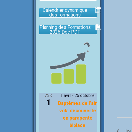
Calendrier dynamique
des formations
Planning des Formations
2026 Doc PDF
1 avril
-
25 octobre
AVR
1
Baptêmes de l’air
vols découverte
en parapente
biplace
Jou