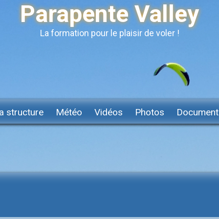
Parapente Valley
La formation pour le plaisir de voler !
a structure
Météo
Vidéos
Photos
Document