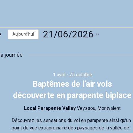
ments
21/06/2026
Aujourd’hui
S
é
la journée
l
e
c
t
1 avril
-
25 octobre
i
Baptêmes de l’air vols
o
n
découverte en parapente biplace
n
e
z
Local Parapente Valley
Veyssou, Montvalent
u
n
Découvrez les sensations du vol en parapente ainsi qu’un
e
point de vue extraordinaire des paysages de la vallée de
d