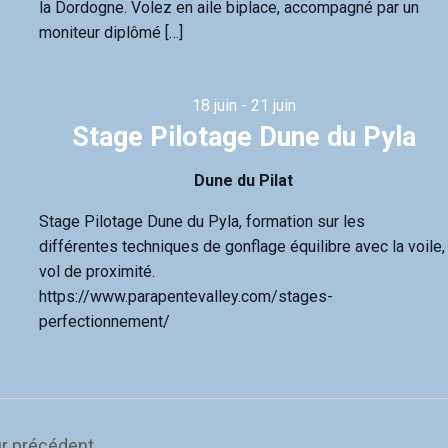
a
la Dordogne. Volez en aile biplace, accompagné par un
t
moniteur diplômé […]
e
.
18 juin
-
21 juin
Stage Pilotage Dune du Pyla
Dune du Pilat
Stage Pilotage Dune du Pyla, formation sur les
différentes techniques de gonflage équilibre avec la voile,
vol de proximité.
https://www.parapentevalley.com/stages-
perfectionnement/
r précédent