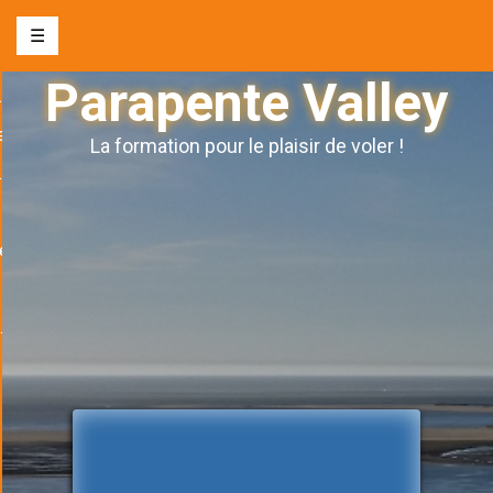
☰
Parapente Valley
nte biplace
e
La formation pour le plaisir de voler !
s l’autonomie
ge
& évènements