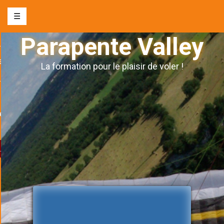
☰
Parapente Valley
nte biplace
e
La formation pour le plaisir de voler !
s l’autonomie
ge
& évènements