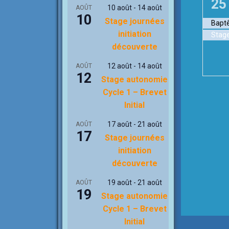
2
25
t
10 août
-
14 août
AOÛT
e
10
é
Stage journées
,
Baptê
m
initiation
v
découverte
e
è
12 août
-
14 août
AOÛT
n
12
n
Stage autonomie
t
Cycle 1 – Brevet
e
Initial
,
m
17 août
-
21 août
AOÛT
17
e
Stage journées
initiation
n
découverte
t
19 août
-
21 août
AOÛT
19
s
Stage autonomie
Cycle 1 – Brevet
,
Initial