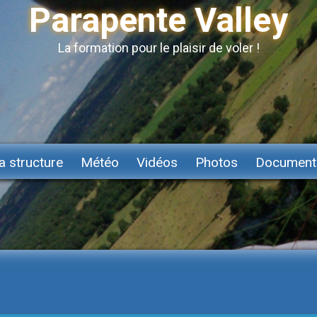
Parapente Valley
La formation pour le plaisir de voler !
a structure
Météo
Vidéos
Photos
Document